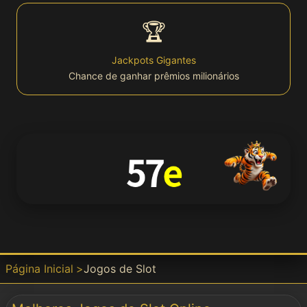
🏆
Bet
Jackpots Gigantes
Chance de ganhar prêmios milionários
Win
APP
📱 Download
APK
Download
Página Inicial
Jogos de Slot
Baixar