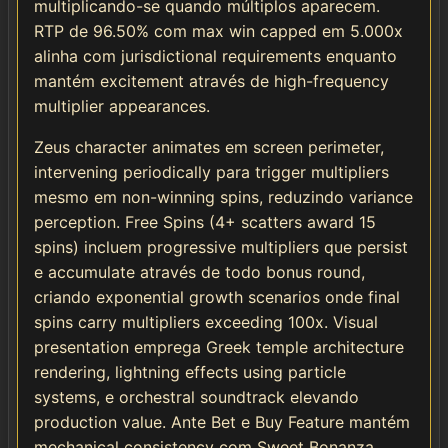
multiplicando-se quando múltiplos aparecem.
RTP de 96.50% com max win capped em 5.000x
alinha com jurisdictional requirements enquanto
mantém excitement através de high-frequency
multiplier appearances.
Zeus character animates em screen perimeter,
intervening periodically para trigger multipliers
mesmo em non-winning spins, reduzindo variance
perception. Free Spins (4+ scatters award 15
spins) incluem progressive multipliers que persist
e accumulate através de todo bonus round,
criando exponential growth scenarios onde final
spins carry multipliers exceeding 100x. Visual
presentation emprega Greek temple architecture
rendering, lightning effects using particle
systems, e orchestral soundtrack elevando
production value. Ante Bet e Buy Feature mantém
mechanical consistency com Sweet Bonanza,