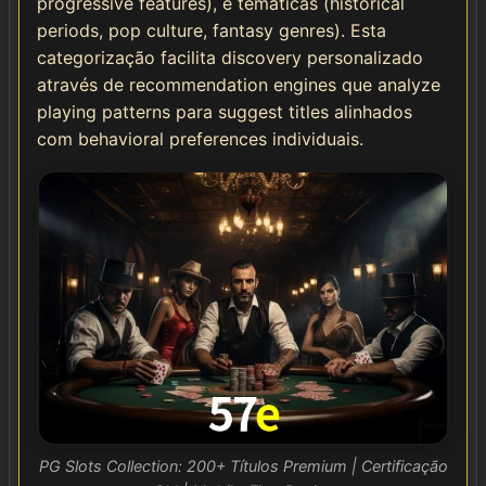
progressive features), e temáticas (historical
periods, pop culture, fantasy genres). Esta
categorização facilita discovery personalizado
através de recommendation engines que analyze
playing patterns para suggest titles alinhados
com behavioral preferences individuais.
PG Slots Collection: 200+ Títulos Premium | Certificação