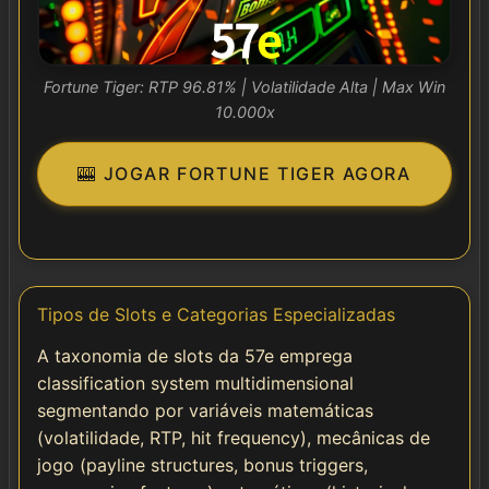
Fortune Tiger: RTP 96.81% | Volatilidade Alta | Max Win
10.000x
🎰 JOGAR FORTUNE TIGER AGORA
Tipos de Slots e Categorias Especializadas
A taxonomia de slots da 57e emprega
classification system multidimensional
segmentando por variáveis matemáticas
(volatilidade, RTP, hit frequency), mecânicas de
jogo (payline structures, bonus triggers,