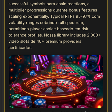
successful symbols para chain reactions, e
multiplier progressions durante bonus features
scaling exponentially. Typical RTPs 95-97% com
volatility ranges cobrindo full spectrum,
permitindo player choice baseado em risk
tolerance profiles. Nossa library includes 2.000+
video slots de 40+ premium providers
certificados.