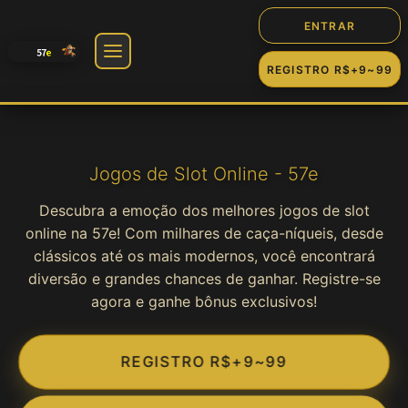
ENTRAR
REGISTRO R$+9~99
🎰 Jogos
Slot
Jogos de Slot Online - 57e
Descubra a emoção dos melhores jogos de slot
Cassino
online na 57e! Com milhares de caça-níqueis, desde
clássicos até os mais modernos, você encontrará
Fortune
diversão e grandes chances de ganhar. Registre-se
agora e ganhe bônus exclusivos!
Jogos
REGISTRO R$+9~99
Game