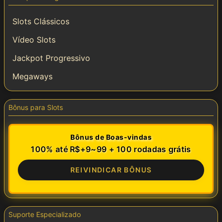
Slots Clássicos
Vídeo Slots
Jackpot Progressivo
Megaways
Bônus para Slots
Bônus de Boas-vindas
100% até R$+9~99 + 100 rodadas grátis
REIVINDICAR BÔNUS
Suporte Especializado