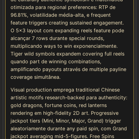
otimizada para regional preferences: RTP de
96.81%, volatilidade média-alta, e frequent
feature triggers creating sustained engagement.
O 5×3 layout com expanding reels feature pode
alcançar 7 rows durante special rounds,
multiplicando ways to win exponencialmente.
Tiger wild symbols expandem covering full reels
quando part de winning combinations,
amplificando payouts através de multiple payline
coverage simultânea.
Visual production emprega traditional Chinese
artistic motifs research-backed para authenticity:
gold dragons, fortune coins, red lanterns
rendering em high-fidelity 2D art. Progressive
jackpot tiers (Mini, Minor, Major, Grand) trigger
aleatoriamente durante any paid spin, com Grand
jackpot averaging mid-5-figures. Free Spins