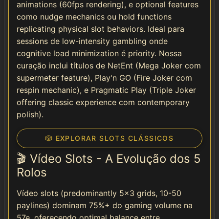
animations (60fps rendering), e optional features
como nudge mechanics ou hold functions
replicating physical slot behaviors. Ideal para
sessions de low-intensity gambling onde
cognitive load minimization é priority. Nossa
curação inclui títulos de NetEnt (Mega Joker com
supermeter feature), Play'n GO (Fire Joker com
respin mechanic), e Pragmatic Play (Triple Joker
offering classic experience com contemporary
polish).
🎲 EXPLORAR SLOTS CLÁSSICOS
🎬 Vídeo Slots - A Evolução dos 5
Rolos
Vídeo slots (predominantly 5×3 grids, 10-50
paylines) dominam 75%+ do gaming volume na
57e, oferecendo optimal balance entre