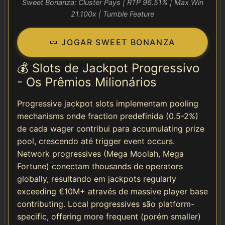
Sweet Bonanza: Cluster Pays | RTP 96.51% | Max Win
21.100x | Tumble Feature
🍬 JOGAR SWEET BONANZA
💰 Slots de Jackpot Progressivo
- Os Prêmios Milionários
Progressive jackpot slots implementam pooling
mechanisms onde fraction predefinida (0.5-2%)
de cada wager contribui para accumulating prize
pool, crescendo até trigger event occurs.
Network progressives (Mega Moolah, Mega
Fortune) conectam thousands de operators
globally, resultando em jackpots regularly
exceeding €10M+ através de massive player base
contributing. Local progressives são platform-
specific, offering more frequent (porém smaller)