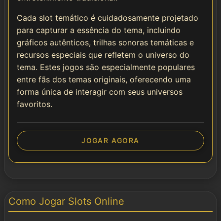
Cada slot temático é cuidadosamente projetado
para capturar a essência do tema, incluindo
gráficos autênticos, trilhas sonoras temáticas e
recursos especiais que refletem o universo do
tema. Estes jogos são especialmente populares
entre fãs dos temas originais, oferecendo uma
forma única de interagir com seus universos
favoritos.
JOGAR AGORA
Como Jogar Slots Online