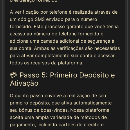
o endereço fornecido.
A verificação por telefone é realizada através de
um código SMS enviado para o número
fornecido. Este processo garante que você tenha
acesso ao número de telefone fornecido e
adiciona uma camada adicional de segurança à
sua conta. Ambas as verificações são necessárias
para ativar completamente sua conta e acessar
todos os recursos da plataforma.
💳 Passo 5: Primeiro Depósito e
Ativação
O quinto passo envolve a realização de seu
primeiro depósito, que ativa automaticamente
seu bônus de boas-vindas. Nossa plataforma
aceita uma ampla variedade de métodos de
pagamento, incluindo cartões de crédito e