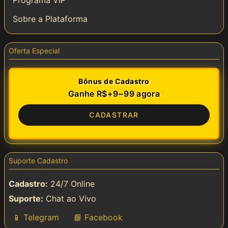
Programa VIP
Sobre a Plataforma
Oferta Especial
Bônus de Cadastro
Ganhe R$+9~99 agora
CADASTRAR
Suporte Cadastro
Cadastro:
24/7 Online
Suporte:
Chat ao Vivo
📱 Telegram
📘 Facebook