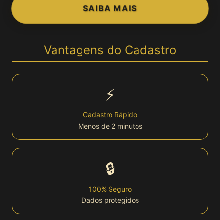
SAIBA MAIS
👤 Conta
Login
Vantagens do Cadastro
Cadastro
⚡
Bônus
Cadastro Rápido
Menos de 2 minutos
VIP
Lottery
🔒
🏆 Plataforma
100% Seguro
Dados protegidos
Plataforma