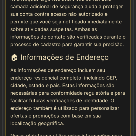
camada adicional de segurança ajuda a proteger
sua conta contra acesso não autorizado e
permite que você seja notificado imediatamente
sobre atividades suspeitas. Ambas as
informações de contato são verificadas durante o
processo de cadastro para garantir sua precisão.
🏠 Informações de Endereço
As informações de endereço incluem seu
endereço residencial completo, incluindo CEP,
cidade, estado e país. Estas informações são
necessárias para conformidade regulatória e para
facilitar futuras verificações de identidade. O
endereço também é utilizado para personalizar
ofertas e promoções com base em sua
localização geográfica.
Nossa plataforma utiliza estas informações para