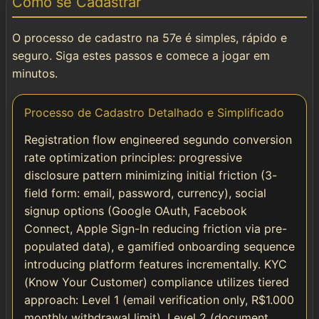
Como se Cadastrar
Instalar
O processo de cadastro na 57e é simples, rápido e
🌐 Social & Contato
seguro. Siga estes passos e comece a jogar em
minutos.
📱 Telegram
Processo de Cadastro Detalhado e Simplificado
📘 Facebook
Registration flow engineered segundo conversion
rate optimization principles: progressive
disclosure pattern minimizing initial friction (3-
field form: email, password, currency), social
signup options (Google OAuth, Facebook
Connect, Apple Sign-In reducing friction via pre-
populated data), e gamified onboarding sequence
introducing platform features incrementally. KYC
(Know Your Customer) compliance utilizes tiered
approach: Level 1 (email verification only, R$1.000
monthly withdrawal limit), Level 2 (document