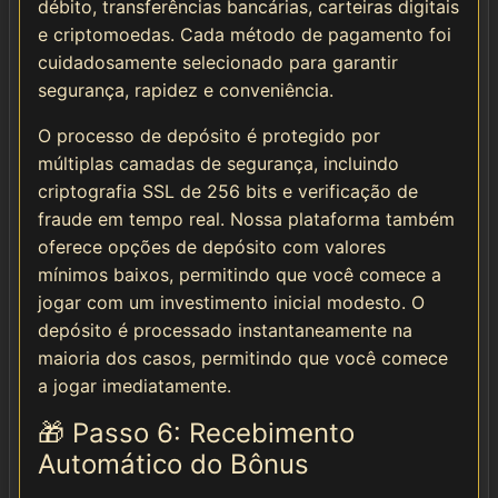
débito, transferências bancárias, carteiras digitais
e criptomoedas. Cada método de pagamento foi
cuidadosamente selecionado para garantir
segurança, rapidez e conveniência.
O processo de depósito é protegido por
múltiplas camadas de segurança, incluindo
criptografia SSL de 256 bits e verificação de
fraude em tempo real. Nossa plataforma também
oferece opções de depósito com valores
mínimos baixos, permitindo que você comece a
jogar com um investimento inicial modesto. O
depósito é processado instantaneamente na
maioria dos casos, permitindo que você comece
a jogar imediatamente.
🎁 Passo 6: Recebimento
Automático do Bônus