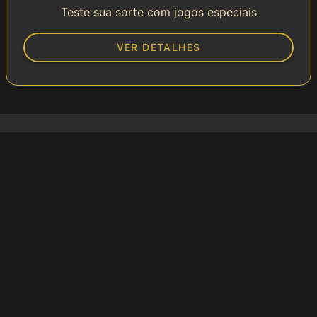
Teste sua sorte com jogos especiais
VER DETALHES