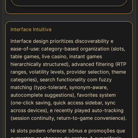
Interface Intuitiva
Interface design prioritizes discoverability e
ease-of-use: category-based organization (slots,
table games, live casino, instant games
hierarchically structured), advanced filtering (RTP
ranges, volatility levels, provider selection, theme
categories), search functionality com fuzzy
matching (typo-tolerant, synonym-aware,
autocomplete suggestions), favorites system
(one-click saving, quick access sidebar, sync
across devices), e recently played auto-tracking
(session continuity, return-to-game convenience).
té slots podem oferecer bônus e promoções que