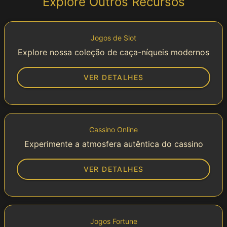
Explore Outros Recursos
Jogos de Slot
Explore nossa coleção de caça-níqueis modernos
VER DETALHES
Cassino Online
Experimente a atmosfera autêntica do cassino
VER DETALHES
Jogos Fortune