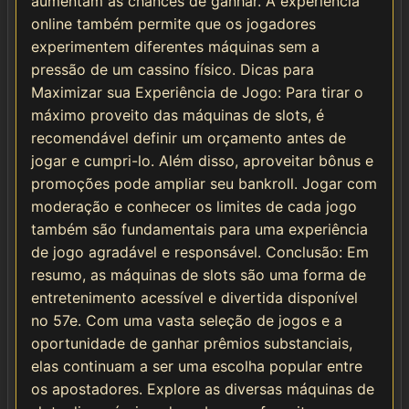
aumentam as chances de ganhar. A experiência
online também permite que os jogadores
experimentem diferentes máquinas sem a
pressão de um cassino físico. Dicas para
Maximizar sua Experiência de Jogo: Para tirar o
máximo proveito das máquinas de slots, é
recomendável definir um orçamento antes de
jogar e cumpri-lo. Além disso, aproveitar bônus e
promoções pode ampliar seu bankroll. Jogar com
moderação e conhecer os limites de cada jogo
também são fundamentais para uma experiência
de jogo agradável e responsável. Conclusão: Em
resumo, as máquinas de slots são uma forma de
entretenimento acessível e divertida disponível
no 57e. Com uma vasta seleção de jogos e a
oportunidade de ganhar prêmios substanciais,
elas continuam a ser uma escolha popular entre
os apostadores. Explore as diversas máquinas de