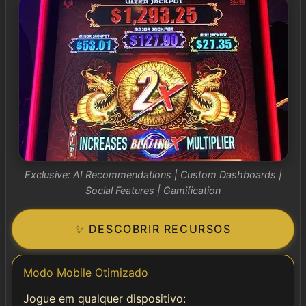
Exclusive: AI Recommendations | Custom Dashboards |
Social Features | Gamification
✨ DESCOBRIR RECURSOS
Modo Mobile Otimizado
Jogue em qualquer dispositivo: