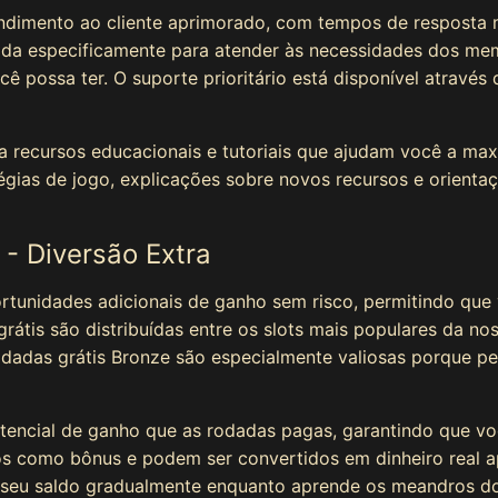
endimento ao cliente aprimorado, com tempos de resposta 
ada especificamente para atender às necessidades dos me
ê possa ter. O suporte prioritário está disponível através d
 recursos educacionais e tutoriais que ajudam você a max
tégias de jogo, explicações sobre novos recursos e orient
- Diversão Extra
rtunidades adicionais de ganho sem risco, permitindo qu
grátis são distribuídas entre os slots mais populares da n
odadas grátis Bronze são especialmente valiosas porque pe
encial de ganho que as rodadas pagas, garantindo que voc
os como bônus e podem ser convertidos em dinheiro real ap
 seu saldo gradualmente enquanto aprende os meandros do