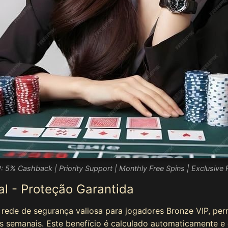
: 5% Cashback | Priority Support | Monthly Free Spins | Exclusive
l - Proteção Garantida
ede de segurança valiosa para jogadores Bronze VIP, per
s semanais. Este benefício é calculado automaticamente e 