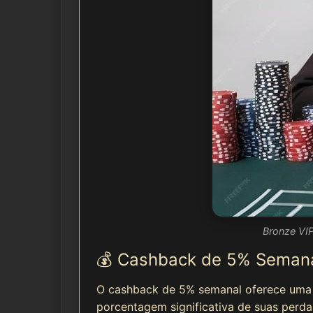
Bronze VIP
💰 Cashback de 5% Semana
O cashback de 5% semanal oferece uma r
porcentagem significativa de suas perda