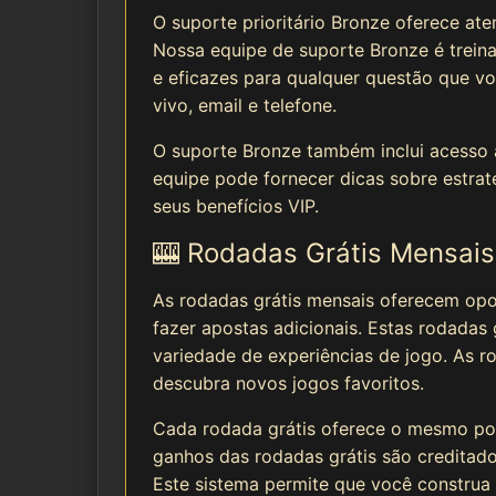
O suporte prioritário Bronze oferece at
Nossa equipe de suporte Bronze é trein
e eficazes para qualquer questão que voc
vivo, email e telefone.
O suporte Bronze também inclui acesso a
equipe pode fornecer dicas sobre estra
seus benefícios VIP.
🎰 Rodadas Grátis Mensais 
As rodadas grátis mensais oferecem opo
fazer apostas adicionais. Estas rodadas 
variedade de experiências de jogo. As r
descubra novos jogos favoritos.
Cada rodada grátis oferece o mesmo pot
ganhos das rodadas grátis são creditad
Este sistema permite que você construa