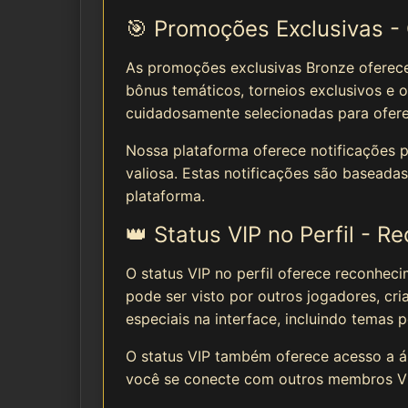
🎯 Promoções Exclusivas - 
As promoções exclusivas Bronze oferece
bônus temáticos, torneios exclusivos e
cuidadosamente selecionadas para ofere
Nossa plataforma oferece notificações
valiosa. Estas notificações são baseada
plataforma.
👑 Status VIP no Perfil - 
O status VIP no perfil oferece reconheci
pode ser visto por outros jogadores, cr
especiais na interface, incluindo temas 
O status VIP também oferece acesso a ár
você se conecte com outros membros VIP