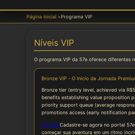
Página Inicial
Programa VIP
Níveis VIP
O programa VIP da 57e oferece diferentes n
Bronze VIP - O Início da Jornada Premi
Bronze tier (entry level, achieved via 
benefits establishing value proposition
priority support queue (average respons
promotions access (early notification p
Abc Bet
Cadastre-se agora no portal 57e 
começar sua aventura em um ritmo incrív