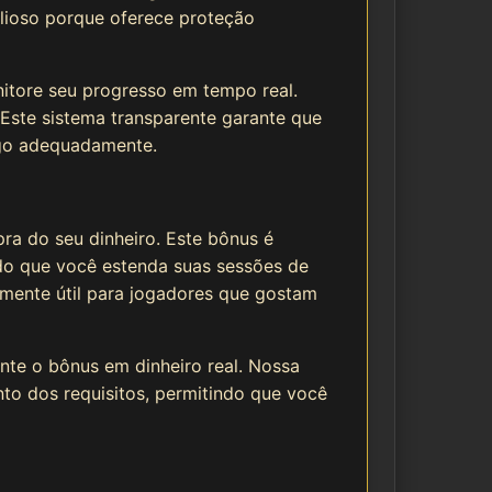
lioso porque oferece proteção
tore seu progresso em tempo real.
ste sistema transparente garante que
ogo adequadamente.
ra do seu dinheiro. Este bônus é
ndo que você estenda suas sessões de
mente útil para jogadores que gostam
nte o bônus em dinheiro real. Nossa
o dos requisitos, permitindo que você