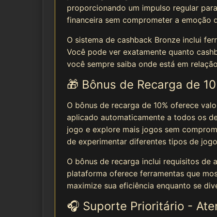
proporcionando um impulso regular para
financeira sem comprometer a emoção d
O sistema de cashback Bronze inclui f
Você pode ver exatamente quanto cashba
você sempre saiba onde está em relação
🎁 Bônus de Recarga de 10%
O bônus de recarga de 10% oferece valo
aplicado automaticamente a todos os de
jogo e explore mais jogos sem comprome
de experimentar diferentes tipos de jogo
O bônus de recarga inclui requisitos de
plataforma oferece ferramentas que mos
maximize sua eficiência enquanto se dive
🎧 Suporte Prioritário - At