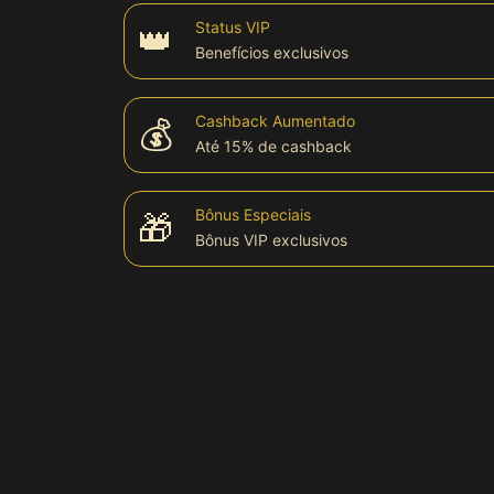
Status VIP
👑
🏆 Plataforma
Benefícios exclusivos
Plataforma
Cashback Aumentado
💰
Até 15% de cashback
Bet
Bônus Especiais
🎁
Bônus VIP exclusivos
Win
APP