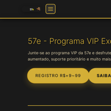
🎰 Jogos
Slot
57e - Programa VIP Ex
Junte-se ao programa VIP da 57e e desfrute
Cassino
aumentado, suporte prioritário e muito mais
Fortune
REGISTRO R$+9~99
SAIBA
Jogos
Game