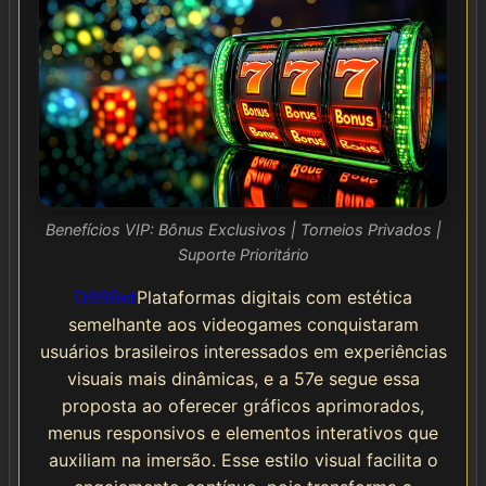
Benefícios VIP: Bônus Exclusivos | Torneios Privados |
Suporte Prioritário
D99Bet
Plataformas digitais com estética
semelhante aos videogames conquistaram
usuários brasileiros interessados em experiências
visuais mais dinâmicas, e a 57e segue essa
proposta ao oferecer gráficos aprimorados,
menus responsivos e elementos interativos que
auxiliam na imersão. Esse estilo visual facilita o