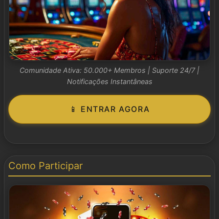
Instalar
🌐 Social & Contato
📱 Telegram
Comunidade Ativa: 50.000+ Membros | Suporte 24/7 |
Notificações Instantâneas
📘 Facebook
📱 ENTRAR AGORA
Como Participar